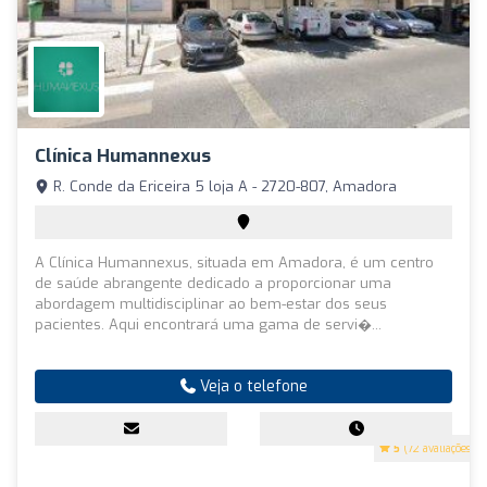
Clínica Humannexus
R. Conde da Ericeira 5 loja A - 2720-807, Amadora
A Clínica Humannexus, situada em Amadora, é um centro
de saúde abrangente dedicado a proporcionar uma
abordagem multidisciplinar ao bem-estar dos seus
pacientes. Aqui encontrará uma gama de servi�...
Veja o telefone
5
(72 avaliações)