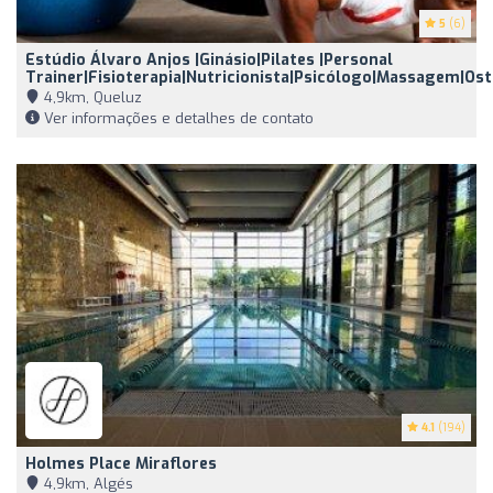
5
(6)
Estúdio Álvaro Anjos |Ginásio|Pilates |Personal
Trainer|Fisioterapia|Nutricionista|Psicólogo|Massagem|O
4,9km, Queluz
Ver informações e detalhes de contato
4.1
(194)
Holmes Place Miraflores
4,9km, Algés