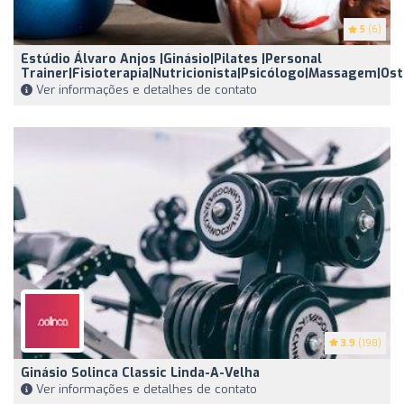
5
(6)
Estúdio Álvaro Anjos |Ginásio|Pilates |Personal
Trainer|Fisioterapia|Nutricionista|Psicólogo|Massagem|O
Ver informações e detalhes de contato
3.9
(198)
Ginásio Solinca Classic Linda-A-Velha
Ver informações e detalhes de contato