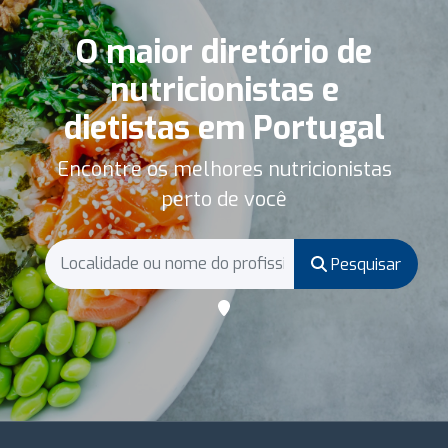
O maior diretório de
nutricionistas e
dietistas em Portugal
Encontre os melhores nutricionistas
perto de você
Pesquisar