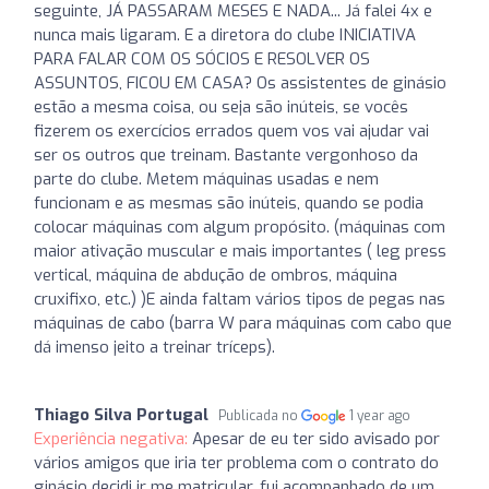
seguinte, JÁ PASSARAM MESES E NADA... Já falei 4x e
nunca mais ligaram. E a diretora do clube INICIATIVA
PARA FALAR COM OS SÓCIOS E RESOLVER OS
ASSUNTOS, FICOU EM CASA? Os assistentes de ginásio
estão a mesma coisa, ou seja são inúteis, se vocês
fizerem os exercícios errados quem vos vai ajudar vai
ser os outros que treinam. Bastante vergonhoso da
parte do clube. Metem máquinas usadas e nem
funcionam e as mesmas são inúteis, quando se podia
colocar máquinas com algum propósito. (máquinas com
maior ativação muscular e mais importantes ( leg press
vertical, máquina de abdução de ombros, máquina
cruxifixo, etc.) )E ainda faltam vários tipos de pegas nas
máquinas de cabo (barra W para máquinas com cabo que
dá imenso jeito a treinar tríceps).
Thiago Silva Portugal
Publicada no
1 year ago
Experiência negativa:
Apesar de eu ter sido avisado por
vários amigos que iria ter problema com o contrato do
ginásio decidi ir me matricular, fui acompanhado de um