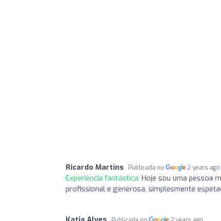
Ricardo Martins
Publicada no
2 years ago
Experiência fantástica:
Hoje sou uma pessoa ma
profissional e generosa, simplesmente espetacu
Katia Alves
Publicada no
2 years ago