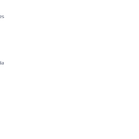
es
ia