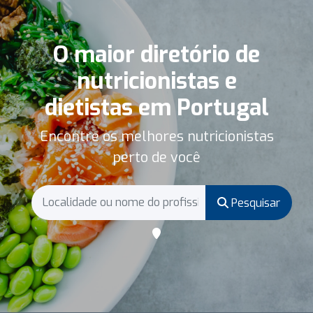
O maior diretório de
nutricionistas e
dietistas em Portugal
Encontre os melhores nutricionistas
perto de você
Pesquisar