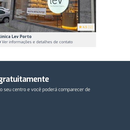
4.5
(12)
línica Lev Porto
Ver informações e detalhes de contato
 gratuitamente
e o seu centro e você poderá comparecer de