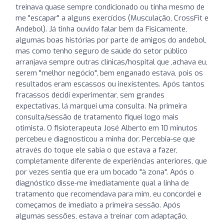
treinava quase sempre condicionado ou tinha mesmo de
me "escapar" a alguns exercícios (Musculação, CrossFit e
Andebol). Já tinha ouvido falar bem da Fisicamente,
algumas boas histórias por parte de amigos do andebol,
mas como tenho seguro de saúde do setor público
arranjava sempre outras clínicas/hospital que ,achava eu,
serem "melhor negócio", bem enganado estava, pois os
resultados eram escassos ou inexistentes. Após tantos
fracassos decidi experimentar, sem grandes
expectativas, lá marquei uma consulta. Na primeira
consulta/sessão de tratamento fiquei logo mais
otimista. O fisioterapeuta José Alberto em 10 minutos
percebeu e diagnosticou a minha dor. Percebia-se que
através do toque ele sabia o que estava a fazer,
completamente diferente de experiências anteriores, que
por vezes sentia que era um bocado "à zona". Após o
diagnóstico disse-me imediatamente qual a linha de
tratamento que recomendava para mim, eu concordei e
começamos de imediato a primeira sessão. Após
algumas sessões, estava a treinar com adaptação,