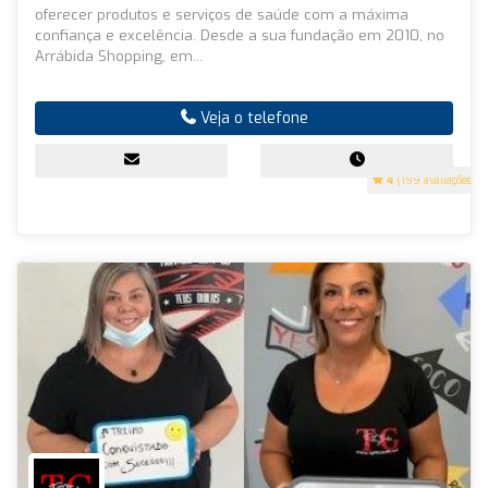
oferecer produtos e serviços de saúde com a máxima
confiança e excelência. Desde a sua fundação em 2010, no
Arrábida Shopping, em...
Veja o telefone
4
(199 avaliações)