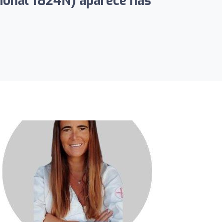
sional 1824N) aparece nas