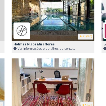
4.1
(194)
Holmes Place Miraflores
G
Ver informações e detalhes de contato
5)
5
(43)