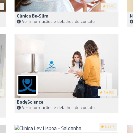
8)
5
(45)
Clínica Be-Slim
N
Ver informações e detalhes de contato
4)
4.4
(85)
BodyScience
Ver informações e detalhes de contato
4.4
(13)