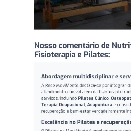
Nosso comentário de Nutrif
Fisioterapia e Pilates:
Abordagem multidisciplinar e serv
A Rede MoviMente destaca-se por integrar d
atendimento que vai além da fisioterapia tra
serviços, incluindo
Pilates Clínico
,
Osteopat
Terapia Ocupacional
,
Acupuntura
e consul
recuperação e bem-estar verdadeiramente int
Excelência no Pilates e recuperaçã
O Pilates na MoviMente é amplamente reconhe