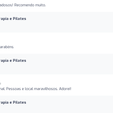
dadosos! Recomendo muito.
rapia e Pilates
Parabéns
rapia e Pilates
o
al. Pessoas e local maravilhosos. Adorei!
rapia e Pilates