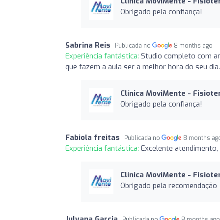
Clínica MoviMente - Fisiote
Obrigado pela confiança!
Sabrina Reis
Publicada no
8 months ago
Experiência fantástica:
Studio completo com a
que fazem a aula ser a melhor hora do seu di
Clínica MoviMente - Fisiote
Obrigado pela confiança!
Fabiola freitas
Publicada no
8 months ag
Experiência fantástica:
Excelente atendimento, 
Clínica MoviMente - Fisiote
Obrigado pela recomendação
Julyana Garcia
Publicada no
8 months ag