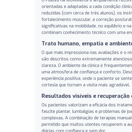
orientadas e adaptadas a cada condição clíni
reduzidas (com cerca de três alunos), os in
fortalecimento muscular, a correção postural
significativas na mobilidade, no equilíbrio e
combinam conhecimento técnico com uma ener
Trato humano, empatia e ambient
O que mais impressiona nas avaliações é o ní
são descritos como extremamente atenciosos
clareza. O ambiente da clínica é frequenteme
uma atmosfera de confiança e conforto. Desd
experiência positiva, onde o paciente se sen
cortesia que tornam a visita mais agradável.
Resultados visíveis e recuperação
Os pacientes valorizam a eficácia dos trata
fascite plantar, lumbalgias e problemas de j
complexas. A combinação de terapias manuais
permitido que muitos utentes recuperem a au
diárias com confiança e sem dor.