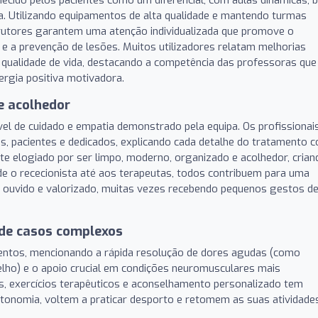
ca. Utilizando equipamentos de alta qualidade e mantendo turmas
strutores garantem uma atenção individualizada que promove o
 e a prevenção de lesões. Muitos utilizadores relatam melhorias
 na qualidade de vida, destacando a competência das professoras que
gia positiva motivadora.
e acolhedor
vel de cuidado e empatia demonstrado pela equipa. Os profissionai
, pacientes e dedicados, explicando cada detalhe do tratamento 
nte elogiado por ser limpo, moderno, organizado e acolhedor, crian
e o rececionista até aos terapeutas, todos contribuem para uma
te ouvido e valorizado, muitas vezes recebendo pequenos gestos d
 de casos complexos
mentos, mencionando a rápida resolução de dores agudas (como
oelho) e o apoio crucial em condições neuromusculares mais
, exercícios terapêuticos e aconselhamento personalizado tem
tonomia, voltem a praticar desporto e retomem as suas atividade