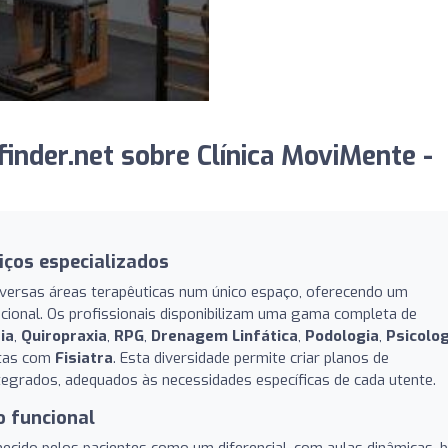
inder.net sobre Clínica MoviMente -
iços especializados
iversas áreas terapêuticas num único espaço, oferecendo um
dicional. Os profissionais disponibilizam uma gama completa de
ia
,
Quiropraxia
,
RPG
,
Drenagem Linfática
,
Podologia
,
Psicolog
tas com
Fisiatra
. Esta diversidade permite criar planos de
egrados, adequados às necessidades específicas de cada utente.
o funcional
cido pelos pacientes como um diferencial, com aulas dinâmicas, 